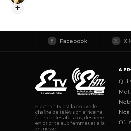
Facebook
X 
A P
Qui
Mot
Notr
Electron tv est la nouvelle
Nos
chaîne de télévision africaine
faite par les africains, destinée
Où n
en priorité aux femmes et à la
jeunesse.